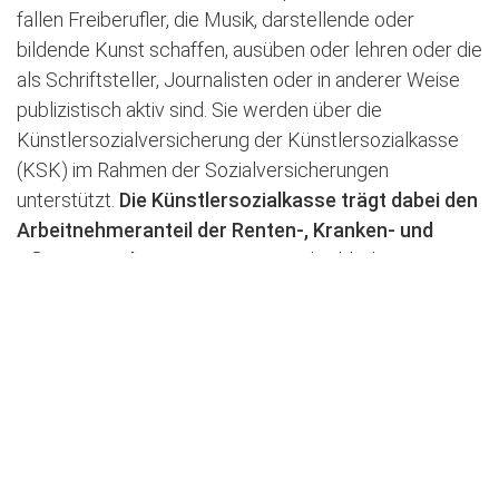
fallen Freiberufler, die Musik, darstellende oder
bildende Kunst schaffen, ausüben oder lehren oder die
als Schriftsteller, Journalisten oder in anderer Weise
publizistisch aktiv sind. Sie werden über die
Künstlersozialversicherung der Künstlersozialkasse
(KSK) im Rahmen der Sozialversicherungen
unterstützt.
Die Künstlersozialkasse trägt dabei den
Arbeitnehmeranteil der Renten-, Kranken- und
Pflegeversicherung.
Diesen Anteil zahlt die KSK aus
einem Zuschuss des Bundes und einer Abgabe von
Unternehmen, die künstlerische und publizistische
Leistungen verwerten. Wenn du als Freiberufler
beispielsweise 700 Euro für deine
Sozialversicherungen zahlen müsstest, übernimmt die
Künstlersozialkasse die Hälfte, sodass du nur noch
350 Euro berappen musst. Die Anmeldung für eine