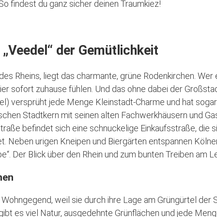
 So findest du ganz sicher deinen Traumkiez!
 „Veedel“ der Gemütlichkeit
 des Rheins, liegt das charmante, grüne Rodenkirchen. Wer 
 hier sofort zuhause fühlen. Und das ohne dabei der Großst
el) versprüht jede Menge Kleinstadt-Charme und hat sogar
schen Stadtkern mit seinen alten Fachwerkhäusern und Gas
straße befindet sich eine schnuckelige Einkaufsstraße, die s
t. Neben urigen Kneipen und Biergärten entspannen Kölne
e“. Der Blick über den Rhein und zum bunten Treiben am Lei
hen
e Wohngegend, weil sie durch ihre Lage am Grüngürtel der 
er gibt es viel Natur, ausgedehnte Grünflächen und jede M