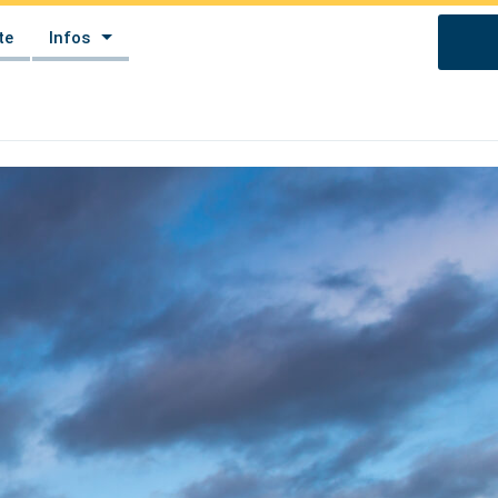
te
Infos