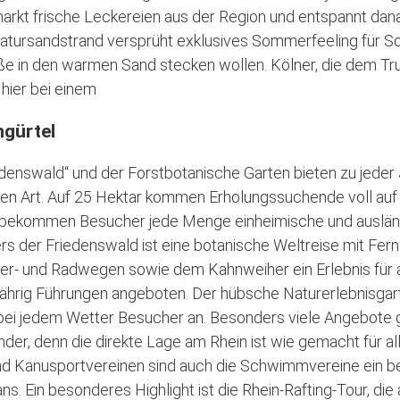
rkt frische Leckereien aus der Region und entspannt dan
 Natursandstrand versprüht exklusives Sommerfeeling für So
üße in den warmen Sand stecken wollen. Kölner, die dem Tr
hier bei einem
ngürtel
enswald“ und der Forstbotanische Garten bieten zu jeder 
en Art. Auf 25 Hektar kommen Erholungssuchende voll auf
bekommen Besucher jede Menge einheimische und ausländ
s der Friedenswald ist eine botanische Weltreise mit Fe
ier- und Radwegen sowie dem Kahnweiher ein Erlebnis für all
ährig Führungen angeboten. Der hübsche Naturerlebnisgart
 bei jedem Wetter Besucher an. Besonders viele Angebote g
er, denn die direkte Lage am Rhein ist wie gemacht für al
 Kanusportvereinen sind auch die Schwimmvereine ein beli
s. Ein besonderes Highlight ist die Rhein-Rafting-Tour, die