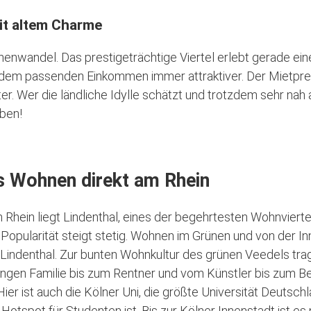
t altem Charme
nenwandel. Das prestigeträchtige Viertel erlebt gerade ein
 dem passenden Einkommen immer attraktiver. Der Mietprei
r. Wer die ländliche Idylle schätzt und trotzdem sehr na
eben!
s Wohnen direkt am Rhein
 Rhein liegt Lindenthal, eines der begehrtesten Wohnviertel
opularität steigt stetig. Wohnen im Grünen und von der Inn
 Lindenthal. Zur bunten Wohnkultur des grünen Veedels tra
jungen Familie bis zum Rentner und vom Künstler bis zum Be
ier ist auch die Kölner Uni, die größte Universität Deutsch
 Hotspot für Studenten ist. Bis zur Kölner Innenstadt ist es