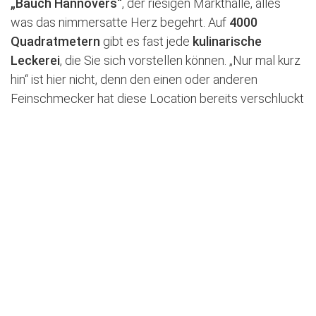
„Bauch Hannovers“
, der riesigen Markthalle, alles
was das nimmersatte Herz begehrt. Auf
4000
Quadratmetern
gibt es fast jede
kulinarische
Leckerei
, die Sie sich vorstellen können. „Nur mal kurz
hin“ ist hier nicht, denn den einen oder anderen
Feinschmecker hat diese Location bereits verschluckt
und erst nach Stunden wieder ausgespuckt.
Neben dem flinken Großstadttreiben finden Sie in
Hannover Mitte aber auch genug
Erholung
und
Natur
.
Denn gleich drei
Naherholungsgebiete
rahmen den
Stadtteil im Nordwesten, Nordosten und Süden mit
ausgedehnten Grünflächen
ein. Hier können Sie nach
Lust und Laune Radfahren, Spazierengehen,
Picknicken und Frischlufttanken.